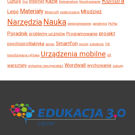
Kultura
Kazik
Culture
Internet
Gra
Kompendium
Konstruowanie
Materiały
Lego
Młodzież
Minecraft
modernizacja
Nauka
Narzędzia
oprogramowanie
pandemia
PicPac
Poradnik
projekt
problemy uczniów
Programowanie
Smartfon
psychoprofilaktyka
senior
sprzęt
szkolenia
TIK
Urządzenia mobilne
transformacja cyfrowa
VR
Wordwall
warsztaty
wychowanie
wirtualna rzeczywistość
zakupy