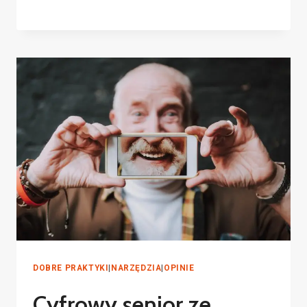
DOBRE PRAKTYKI
|
NARZĘDZIA
|
OPINIE
Cyfrowy senior ze