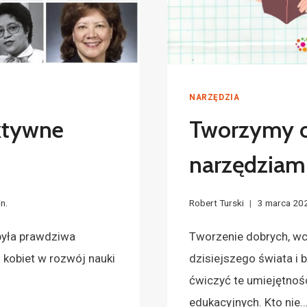
NARZĘDZIA
aktywne
Tworzymy o
narzędziam
n.
Robert Turski
3 marca 20
 była prawdziwa
Tworzenie dobrych, wc
 kobiet w rozwój nauki
dzisiejszego świata i
ćwiczyć te umiejętnoś
edukacyjnych. Kto nie