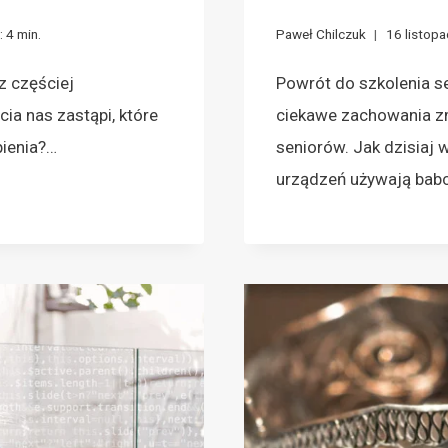
:
4
min.
Paweł Chilczuk
16 listop
z częściej
Powrót do szkolenia s
ia nas zastąpi, które
ciekawe zachowania z
pienia?…
seniorów. Jak dzisiaj 
urządzeń używają bab