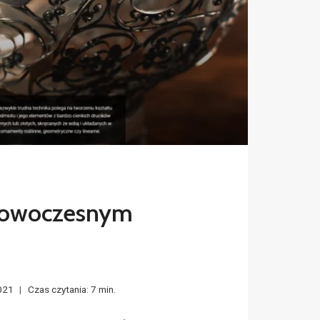
nowoczesnym
021
Czas czytania:
7
min.