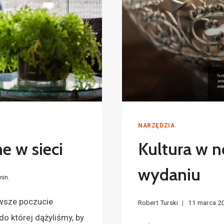
NARZĘDZIA
e w sieci
Kultura w 
wydaniu
min.
wsze poczucie
Robert Turski
11 marca 2
o której dążyliśmy, by