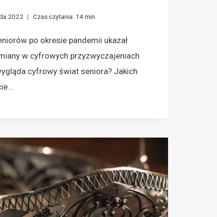
ada 2022
Czas czytania:
14
min.
eniorów po okresie pandemii ukazał
miany w cyfrowych przyzwyczajeniach
wygląda cyfrowy świat seniora? Jakich
cie…