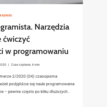
RADNIKI
ogramista. Narzędzia
 ćwiczyć
ci w programowaniu
 2020
Czas czytania:
6
min.
numerze 2/2020 (04) czasopisma
eżeli podjęliście się nauki programowania
ie – pewnie często po kilku dłuższych…