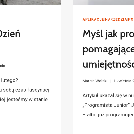
APLIKACJE
|
NARZĘDZIA
|
PO
Dzień
Myśl jak pr
pomagające
umiejętnoś
min.
 lutego?
Marcin Wolski
1 kwietnia
 sobą czas fascynacji
Artykuł ukazał się w 
iej jesteśmy w stanie
„Programista Junior” J
– albo już programujec