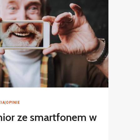
IA
|
OPINIE
nior ze smartfonem w