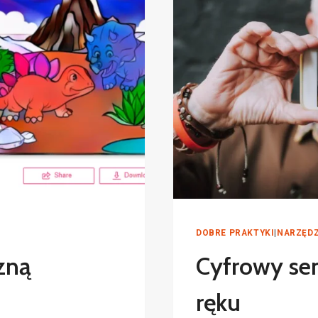
DOBRE PRAKTYKI
|
NARZĘDZ
zną
Cyfrowy se
ręku