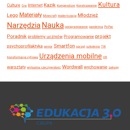
Kultura
Kazik
Culture
Internet
Gra
Kompendium
Konstruowanie
Materiały
Lego
Młodzież
Minecraft
modernizacja
Nauka
Narzędzia
oprogramowanie
pandemia
PicPac
Poradnik
projekt
problemy uczniów
Programowanie
Smartfon
psychoprofilaktyka
senior
sprzęt
szkolenia
TIK
Urządzenia mobilne
transformacja cyfrowa
VR
Wordwall
warsztaty
wychowanie
wirtualna rzeczywistość
zakupy