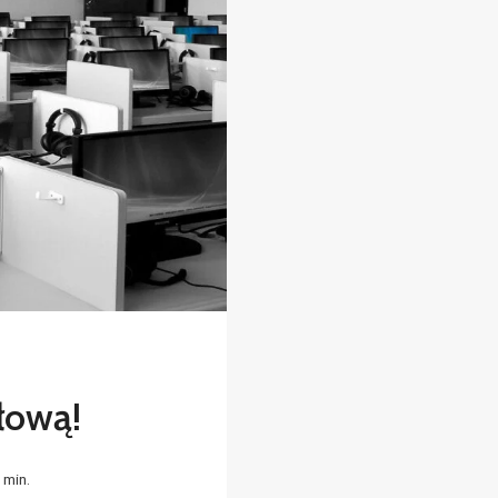
łową!
4
min.