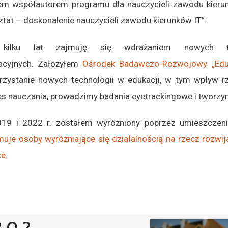
em współautorem programu dla nauczycieli zawodu kierun
tat – doskonalenie nauczycieli zawodu kierunków IT”.
kilku lat zajmuję się wdrażaniem nowych te
acyjnych.
Założyłem
Ośrodek Badawczo-Rozwojowy „Eduk
rzystanie nowych technologii w edukacji, w tym wpływ r
s nauczania, prowadzimy badania eyetrackingowe i tworzym
19 i 2022 r. zostałem wyróżniony poprzez umieszcze
muje osoby wyróżniające się działalnością na rzecz rozwi
ce
.