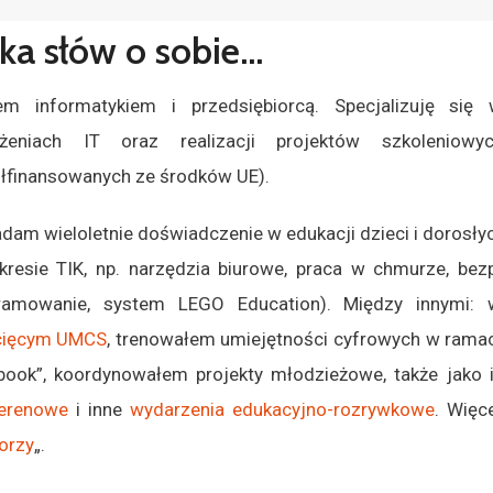
ka słów o sobie...
em informatykiem i przedsiębiorcą. Specjalizuję si
żeniach IT oraz realizacji projektów szkolenio
łfinansowanych ze środków UE).
adam wieloletnie doświadczenie w edukacji dzieci i dorosłyc
kresie TIK, np. narzędzia biurowe, praca w chmurze, bezp
ramowanie, system LEGO Education). Między innymi: 
cięcym UMCS
, trenowałem umiejętności cyfrowych w ramac
book”,
koordynowałem projekty młodzieżowe, także jako 
terenowe
i inne
wydarzenia edukacyjno-rozrywkowe
.
Więce
orzy
„.