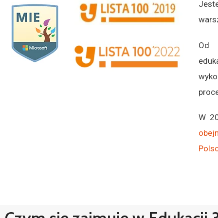
Jest
warsz
Od 
eduk
wyko
proce
W 20
obej
Pols