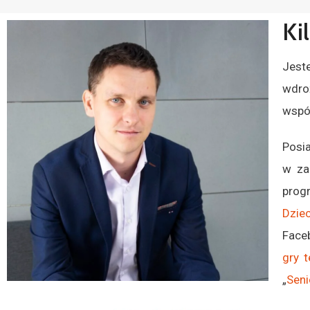
Kil
Jest
wdro
wspó
P
osi
w za
prog
Dzie
Face
gry 
„
Seni